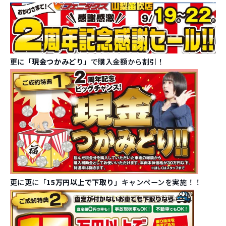
更に「
現金つかみどり
」で購入金額から割引！
更に更に「
15万円以上で下取り
」キャンペーンを実施！！