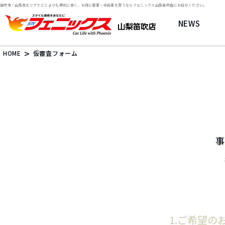
笛吹市・山梨市エリアでどこよりも便利に安く、お得に新車・中古車を買うならフェニックス山梨笛吹店にお任せください。
NEWS
>
HOME
仮審査フォーム
事
1.ご希望の