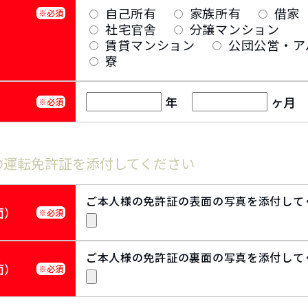
自己所有
家族所有
借家
※必須
社宅官舎
分譲マンション
賃貸マンション
公団公営・ア
寮
年
ヶ月
※必須
様の運転免許証を添付してください
ご本人様の免許証の表面の写真を添付して
面）
※必須
ご本人様の免許証の裏面の写真を添付して
面）
※必須