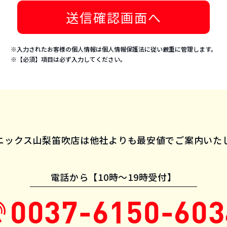
ティング業務
業務に関連する事業を営む会社の株式を保有することによる当該会社の支配及び
※入力されたお客様の個人情報は個人情報保護法に従い厳重に管理します。
各号に付帯関連する一切の業務
※【必須】項目は必ず入力してください。
的
）の業務を履行するため
取引の与信判断、債権回収を含む与信後の管理及び契約終了後の事後管理に利用
車・車両等のメンテナンス・保険サービス等（事故の受付及び当社WEBシステ
を含みます）を提供するため
の新規・変更・移転及び抹消登録の業務を履行するため
ニックス山梨笛吹店は
他社よりも最安値でご案内いた
の売却、廃棄その他の処分の業務を履行するため
動車の登録、メンテナンス、保険契約付保、コンピューター事務、代金決済事務
電話から【10時〜19時受付】
等）を第三者に業務委託する場合に、当該業務委託先へ個人情報を預託するた
製造会社または販売会社における自動車の安全管理の為の情報収集、保安情報及
0037-6150-603
報の提供（故障修理等が必要な場合の情報を含む）を目的として、自動車の製
情報を提供するため