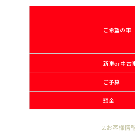
ご希望の車
新車or中古
ご予算
頭金
2.お客様情