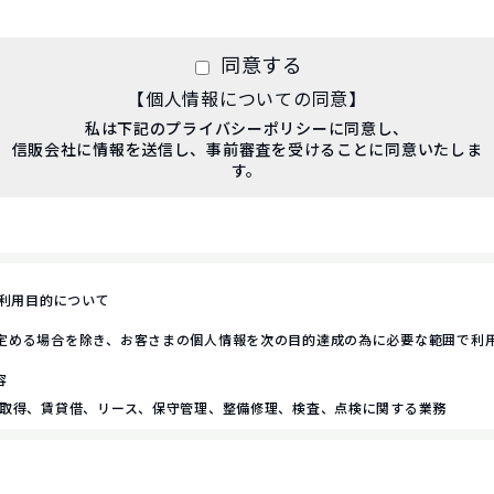
同意する
【個人情報についての同意】
私は下記のプライバシーポリシーに同意し、
信販会社に情報を送信し、事前審査を受けることに同意いたしま
す。
の利用目的について
定める場合を除き、お客さまの個人情報を次の目的達成の為に必要な範囲で利
容
の取得、賃貸借、リース、保守管理、整備修理、検査、点検に関する業務
、車両及びそれらの部品並びに用品
の各種動産
特許権、実用新案権等の諸権利の取得、賃貸借及びリース