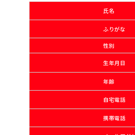
氏名
ふりがな
性別
生年月日
年齢
自宅電話
携帯電話