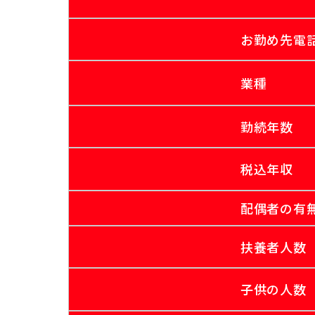
お勤め先電
業種
勤続年数
税込年収
配偶者の有
扶養者人数
子供の人数