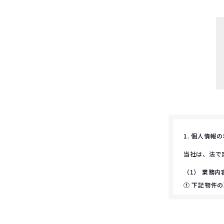
1. 個人情報
当社は、法で
（1） 業務内
① 下記物件
ア. 自動車
イ. 上記以外
② 著作権、