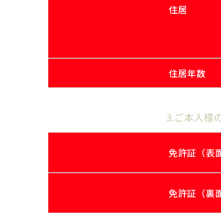
住居
住居年数
3.ご本人
免許証（表
免許証（裏