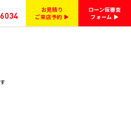
お見積り
ローン仮審査
-6034
ご来店予約 ▶︎
フォーム ▶︎
ます
す